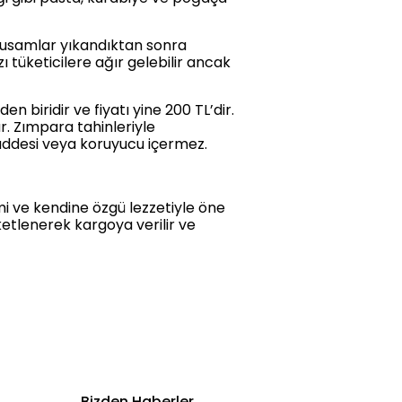
 susamlar yıkandıktan sonra
tüketicilere ağır gelebilir ancak
n biridir ve fiyatı yine 200 TL’dir.
. Zımpara tahinleriyle
maddesi veya koruyucu içermez.
imi ve kendine özgü lezzetiyle öne
ketlenerek kargoya verilir ve
Bizden Haberler