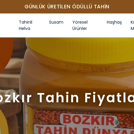
GÜNLÜK ÜRETİLEN ÖDÜLLÜ TAHİN
Tahinli
Susam
Yöresel
Haşhaş
K
Helva
Ürünler
M
ozkır Tahin Fiyatla