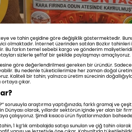
liteye ve tahin çeşidine göre değişiklik göstermektedir. Bu
yici olmaktadır. İnternet üzerinden satılan Bozkır tahinleri
ir. Bu farkın temel sebebi kargo ve gönderim maliyetleridir
 detayları sizlerle şeffaf bir şekilde paylaşmayı amaçlıyoruz.
tesine göre değerlendirilmesi gereken bir üründür. Sadece f
abilir. Bu nedenle tüketicilerimize her zaman doğal üretim
uz. Kaliteli bir tahin; yalnızca üretim sürecinin doğallığıy
 ortaya çıkar.
dar?
r?” sorusuyla araştırma yaptığınızda, farklı gramaj ve çeş
hin Dünyası olarak, yıllardır sektörün içinde yer alan bir f
maya çalışıyoruz. Şimdi kısaca ürün fiyatlarımızdan bahsede
tahin, 1 kg’lık ambalajda satışa sunulan ve çiğ tahin olarak
hafif yapısı ve lezzetiyle öne çıkar. Kahvaltıda tüketilebil