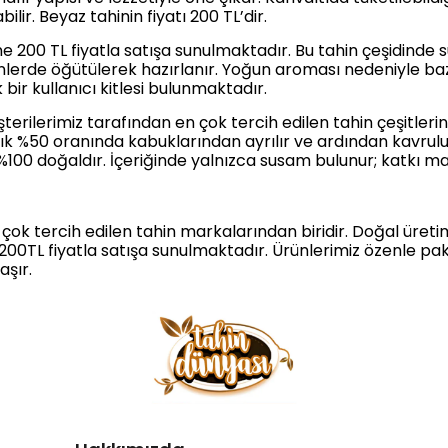
bilir. Beyaz tahinin fiyatı 200 TL’dir.
ne 200 TL fiyatla satışa sunulmaktadır. Bu tahin çeşidinde
erde öğütülerek hazırlanır. Yoğun aroması nedeniyle bazı 
bir kullanıcı kitlesi bulunmaktadır.
erilerimiz tarafından en çok tercih edilen tahin çeşitlerinde
k %50 oranında kabuklarından ayrılır ve ardından kavrulur
%100 doğaldır. İçeriğinde yalnızca susam bulunur; katkı 
n çok tercih edilen tahin markalarından biridir. Doğal üret
 200TL fiyatla satışa sunulmaktadır. Ürünlerimiz özenle pa
aşır.