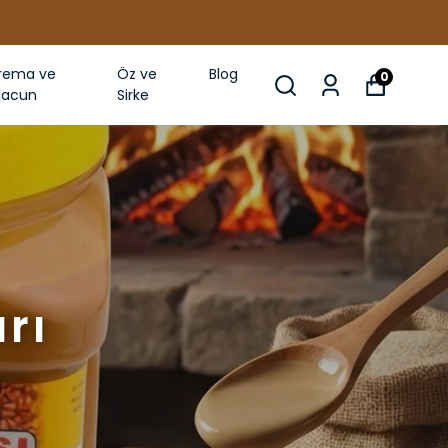
rema ve
Öz ve
Blog
0
acun
Sirke
rı