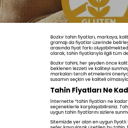
Bozkır tahin fiyatları, markaya, ka
gramajı da fiyatlar üzerinde belirle
arasında fiyat farkı oluşabilmekted
olarak, tahin fiyatlarıyla ilgili tüm
Bozkır tahini, her şeyden önce kali
beklenen lezzeti ve kaliteyi sunmay
markaları tercih etmelerini öneriyor
susamın seçkin ve kaliteli olmasıyla
Tahin Fiyatları Ne Ka
İnternette “tahin fiyatları ne kada
seçeneklerle karşılaşabilirsiniz. Ta
uygun tahin fiyatlarını sizlere sun
Sitemizde yer alan en uygun fiyatlı 
sefer kavrularak üretilen bu tahin, 