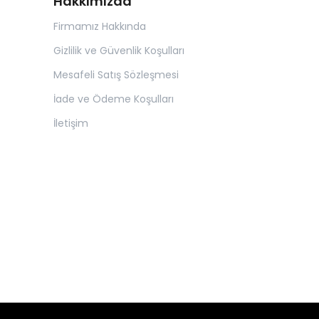
Hakkımızda
Firmamız Hakkında
Gizlilik ve Güvenlik Koşulları
Mesafeli Satış Sözleşmesi
İade ve Ödeme Koşulları
İletişim