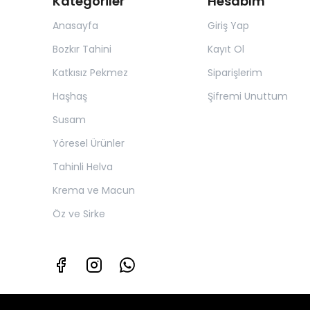
Kategoriler
Hesabım
Anasayfa
Giriş Yap
Bozkır Tahini
Kayıt Ol
Katkısız Pekmez
Siparişlerim
Haşhaş
Şifremi Unuttum
Susam
Yöresel Ürünler
Tahinli Helva
Krema ve Macun
Öz ve Sirke